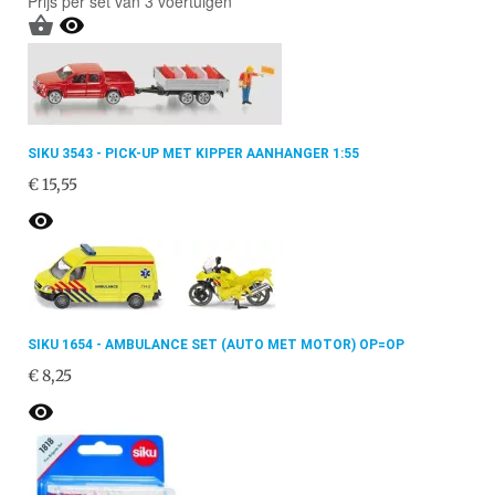
Prijs per set van 3 voertuigen


SIKU 3543 - PICK-UP MET KIPPER AANHANGER 1:55
€ 15,55

SIKU 1654 - AMBULANCE SET (AUTO MET MOTOR) OP=OP
€ 8,25
