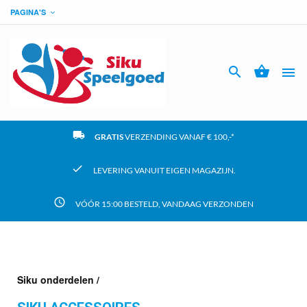
PAGINA'S




local_shipping
GRATIS
VERZENDING VANAF € 100,-*
check
LEVERING VANUIT EIGEN MAGAZIJN.
access_time
VÓÓR 15:00 BESTELD, VANDAAG VERZONDEN
Siku onderdelen /