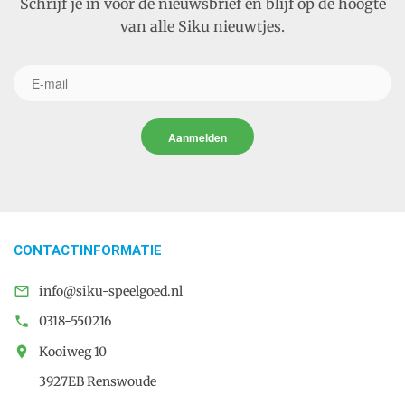
Schrijf je in voor de nieuwsbrief en blijf op de hoogte
van alle Siku nieuwtjes.
Aanmelden
CONTACTINFORMATIE

info@siku-speelgoed.nl

0318-550216

Kooiweg 10
3927EB Renswoude