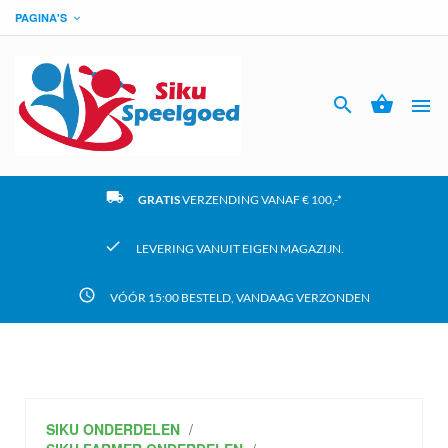
PAGINA'S




local_shipping
GRATIS
VERZENDING VANAF € 100,-*
check
LEVERING VANUIT EIGEN MAGAZIJN.
access_time
VÓÓR 15:00 BESTELD, VANDAAG VERZONDEN
SIKU ONDERDELEN
/