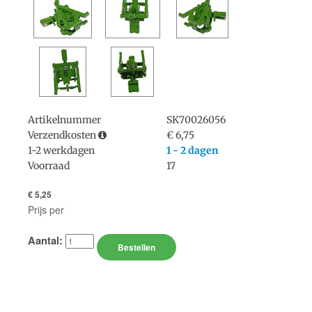
Artikelnummer
SK70026056
Verzendkosten
€
6,75
1-2 werkdagen
1 - 2 dagen
Voorraad
17
€ 5,25
Prijs per
Aantal:
Bestellen